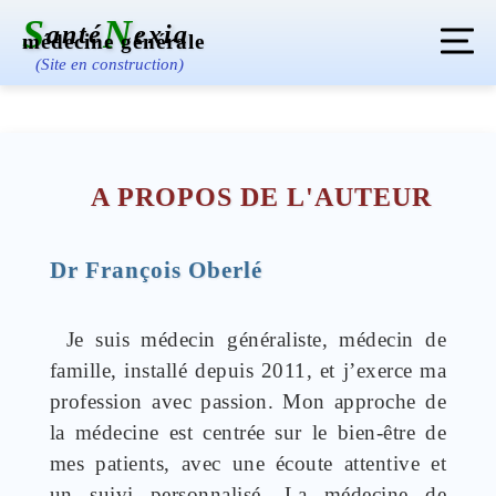
S
N
anté
exia
médecine générale
(Site en construction)
Ma santé
Grossesse
Pédiatrie
A PROPOS DE L'AUTEUR
Médicaments
Analyses
Imagerie
Dr François Oberlé
Glossaire
Contact
Je suis médecin généraliste, médecin de
famille, installé depuis 2011, et j’exerce ma
profession avec passion. Mon approche de
la médecine est centrée sur le bien-être de
mes patients, avec une écoute attentive et
un suivi personnalisé. La médecine de